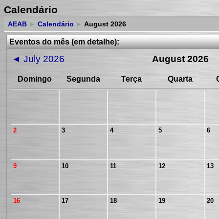
Calendário
AEAB
►
Calendário
►
August 2026
Eventos do mês (em detalhe):
◄
July 2026
August 2026
Domingo
Segunda
Terça
Quarta
2
3
4
5
6
9
10
11
12
13
16
17
18
19
20