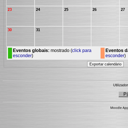
23
24
25
26
27
30
31
Eventos globais:
mostrado (
click para
Eventos da
esconder
)
esconder
)
Utilizador
Pá
Moodle App