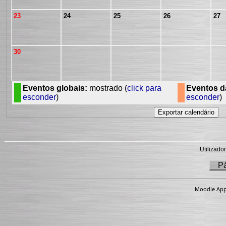
23
24
25
26
27
30
Eventos globais:
mostrado (
click para
Eventos da
esconder
)
esconder
)
Utilizador
Pá
Moodle App