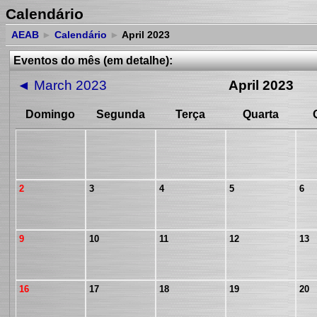
Calendário
AEAB
►
Calendário
►
April 2023
Eventos do mês (em detalhe):
◄
March 2023
April 2023
Domingo
Segunda
Terça
Quarta
2
3
4
5
6
9
10
11
12
13
16
17
18
19
20